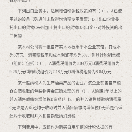
下列出口业务中，适用增值税免税政策的有（ ） 。A已使
用过的设备（购进时未取得增值税专用发票）B非出口企业委
托出口的货物C来料加工复出口的货物D出口企业对外投资的出
口货物
某木材公司将一批自产实木地板用于本企业宾馆，其成本
为8万元，消费税税率和成本利润率均为5%，则其计税销售额
（组价）包括（ ） 。A消费税组价为8.84万元B消费税组价为
9.26万元C增值税组价为7.18万元D增值税组价为8.84万元
某一般纳税人为生产酒类产品的企业，该企业销售自产粮
食白酒收取的包装物押金正确处理的有（）。A逾期1年以上的
并入销售额缴纳增值税B逾期1年以上的并入销售额缴纳消费税
C无论是否返还均于收取时并入销售额缴纳增值税D无论是否返
还均于收取时并入销售额缴纳消费税
下列费用中，应该作为购买自用车辆的计税依据的有