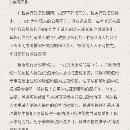
D台湾同胞
在税务行政复议期间，出现下列情形的，税务行政复议终
止( )。A作为申请人的公民死亡，没有近亲属，或者其近亲属
放弃行政复议权利的B作为申请人的法人或者其他组织终止，
其权利义务的承受人放弃行政复议权利的C作为申请人的公民
下落不明或者被宣告失踪的D申请人、被申请人因不可抗力，
不能参加行政复议的
根据现行营改增政策，下列说法正确的是（ ） 。A原增值
税一般纳税人接受试点纳税人提供的应税服务，取得的增值税
专用发票上注明的增值税额为进项税额，准予从销项税额中抵
扣B原增值税一般纳税人自用的应征消费税的摩托车、汽车、
游艇，其进项税额准予从销项税额中抵扣C原增值税一般纳税
人接受试点纳税人提供的旅客运输服务，其进项税额不得从销
项税额中抵扣D原增值税一般纳税人购进货物或者接受加工修
理修配劳务，用于非增值税应税项目，其进项税额准予从销项
税额中抵扣