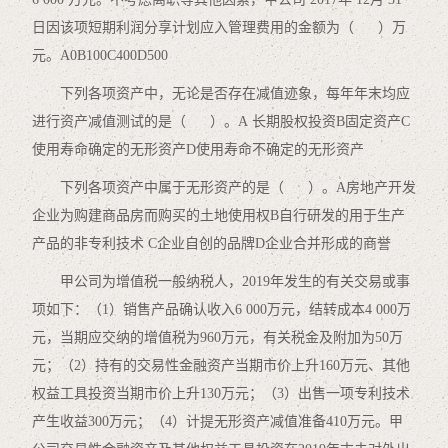
日因该项短期利润分享计划应入管理费用的金额为（ ）万
元。A0B100C400D500
下列各项资产中，无论是否存在减值迹象，每年年末均应
进行资产减值测试的是（ ）。A 长期股权投资B固定资产C
使用寿命确定的无形资产D使用寿命不确定的无形资产
下列各项资产中属于无形资产的是（ ）。A房地产开发
企业为购建商品房而购买的土地使用权B自行研发的用于生产
产品的非专利技术 C企业自创的品牌D企业合并形成的商誉
甲公司为增值税一般纳税人，2019年发生的有关交易或事
项如下：（1）销售产品确认收入6 000万元，结转成本4 000万
元，当期应交纳的增值税为960万元，有关税金及附加为50万
元；（2）持有的交易性金融资产当期市价上升160万元、其他
权益工具投资当期市价上升130万元；（3）出售一项专利技术
产生收益300万元；（4）计提无形资产减值准备410万元。甲