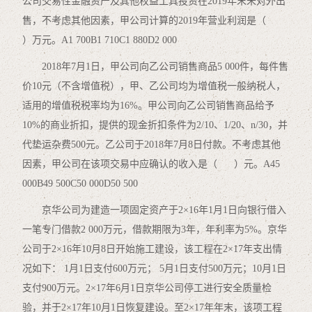
公司交易性金融资产及其他权益工具投资在2019年末未对外出
售，不考虑其他因素，甲公司计算的2019年营业利润是（
）万元。A1 700B1 710C1 880D2 000
2018年7月1日，甲公司向乙公司销售商品5 000件，每件售
价10元（不含增值税），甲、乙公司均为增值税一般纳税人，
适用的增值税税率均为16%。甲公司向乙公司销售商品给予
10%的商业折扣，提供的现金折扣条件为2/10、1/20、n/30，并
代垫运杂费500元。乙公司于2018年7月8日付款。不考虑其他
因素，甲公司在该项交易中应确认的收入是（ ）元。A45
000B49 500C50 000D50 500
京华公司为建造一项固定资产于2×16年1月1日向银行借入
一笔专门借款2 000万元，借款期限为3年，年利率为5%。京华
公司于2×16年10月8日开始施工建设，该工程在2×17年支出情
况如下： 1月1日支付600万元； 5月1日支付500万元；10月1日
支付900万元。2×17年6月1日京华公司停工进行安全质量检
验，并于2×17年10月1日恢复建设。至2×17年年末，该项工程