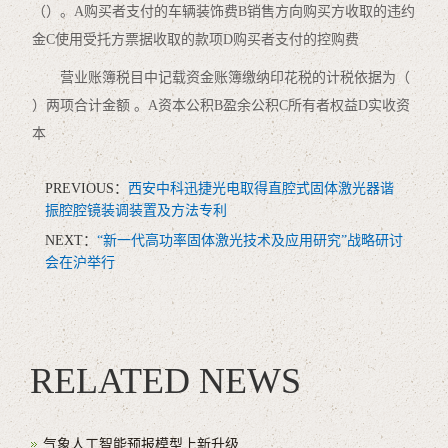
（）。A购买者支付的车辆装饰费B销售方向购买方收取的违约
金C使用受托方票据收取的款项D购买者支付的控购费
营业账簿税目中记载资金账簿缴纳印花税的计税依据为（
）两项合计金额 。A资本公积B盈余公积C所有者权益D实收资
本
PREVIOUS：
西安中科迅捷光电取得直腔式固体激光器谐
振腔腔镜装调装置及方法专利
NEXT：
“新一代高功率固体激光技术及应用研究”战略研讨
会在沪举行
RELATED NEWS
气象人工智能预报模型上新升级