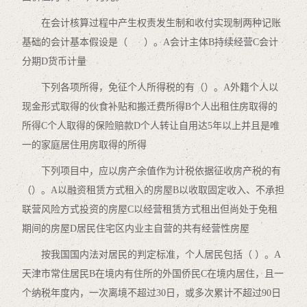
在会计核算过程中产生权责发生制和收付实现制两种记账
基础的会计基本假设是（ ）。A会计主体B持续经营C会计
分期D货币计量
下列各项所得，免征个人所得税的有（）。A外籍个人以
现金形式取得的伙食补贴和搬迁费所得B个人出租住房取得的
所得C个人取得的保险赔款D个人转让自用达5年以上并且是唯
一的家庭居住用房取得的所得
下列项目中，应以房产余值作为计税依据征收房产税的有
（）。A以融资租赁方式租入的房屋B以收取固定收入、不承担
联营风险方式投资的房屋C以经营租赁方式租出但尚处于免租
期间的房屋D居民住宅区内业主自营的共有经营性房屋
按我国国内法对居民的判定标准，个人居民包括（ ）。A
天津市常住居民B在境内有住所的外国侨民C在境内居住，且一
个纳税年度内，一次离境不超过30日，或多次累计不超过90日